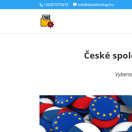
+36307375612
info@datalistshop.hu
České spol
Vyberte