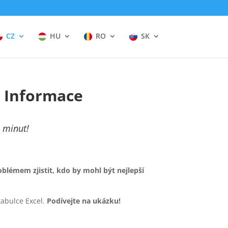
CZ
HU
RO
SK
– Informace
a minut!
blémem zjistit, kdo by mohl být nejlepší
tabulce Excel.
Podívejte na ukázku!