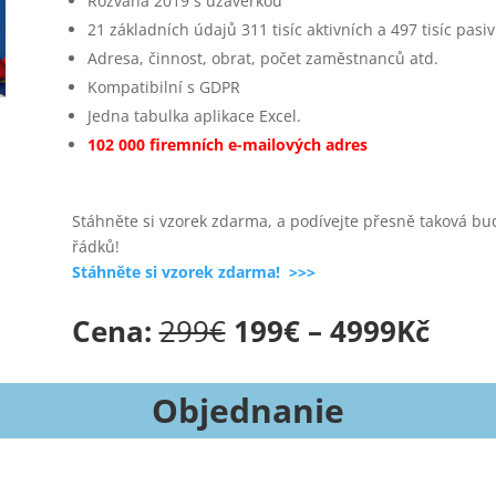
Rozvaha 2019 s uzávěrkou
21 základních údajů 311 tisíc aktivních a 497 tisíc pasi
Adresa, činnost, obrat, počet zaměstnanců atd.
Kompatibilní s GDPR
Jedna tabulka aplikace Excel.
102 000 firemních e-mailových adres
Stáhněte si vzorek zdarma, a podívejte přesně taková b
řádků!
Stáhněte si vzorek zdarma! >>>
Cena:
299€
199€ – 4999
Kč
Objednanie