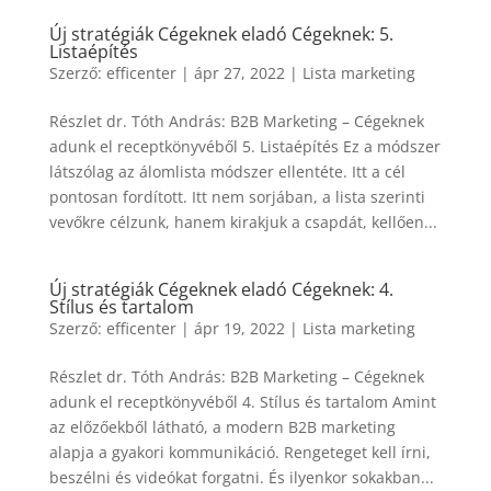
Új stratégiák Cégeknek eladó Cégeknek: 5.
Listaépítés
Szerző:
efficenter
|
ápr 27, 2022
|
Lista marketing
Részlet dr. Tóth András: B2B Marketing – Cégeknek
adunk el receptkönyvéből 5. Listaépítés Ez a módszer
látszólag az álomlista módszer ellentéte. Itt a cél
pontosan fordított. Itt nem sorjában, a lista szerinti
vevőkre célzunk, hanem kirakjuk a csapdát, kellően...
Új stratégiák Cégeknek eladó Cégeknek: 4.
Stílus és tartalom
Szerző:
efficenter
|
ápr 19, 2022
|
Lista marketing
Részlet dr. Tóth András: B2B Marketing – Cégeknek
adunk el receptkönyvéből 4. Stílus és tartalom Amint
az előzőekből látható, a modern B2B marketing
alapja a gyakori kommunikáció. Rengeteget kell írni,
beszélni és videókat forgatni. És ilyenkor sokakban...