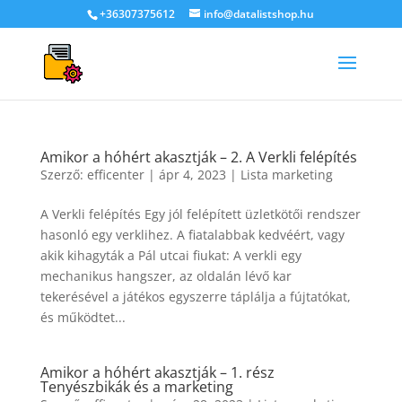
+36307375612
info@datalistshop.hu
Amikor a hóhért akasztják – 2. A Verkli felépítés
Szerző:
efficenter
|
ápr 4, 2023
|
Lista marketing
A Verkli felépítés Egy jól felépített üzletkötői rendszer
hasonló egy verklihez. A fiatalabbak kedvéért, vagy
akik kihagyták a Pál utcai fiukat: A verkli egy
mechanikus hangszer, az oldalán lévő kar
tekerésével a játékos egyszerre táplálja a fújtatókat,
és működtet...
Amikor a hóhért akasztják – 1. rész
Tenyészbikák és a marketing