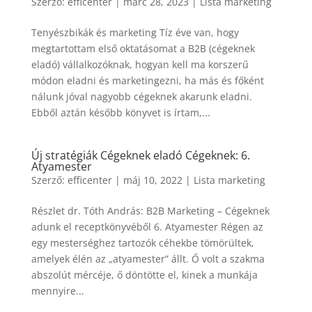
Szerző:
efficenter
|
márc 28, 2023
|
Lista marketing
Tenyészbikák és marketing Tíz éve van, hogy
megtartottam első oktatásomat a B2B (cégeknek
eladó) vállalkozóknak, hogyan kell ma korszerű
módon eladni és marketingezni, ha más és főként
nálunk jóval nagyobb cégeknek akarunk eladni.
Ebből aztán később könyvet is írtam,...
Új stratégiák Cégeknek eladó Cégeknek: 6.
Atyamester
Szerző:
efficenter
|
máj 10, 2022
|
Lista marketing
Részlet dr. Tóth András: B2B Marketing – Cégeknek
adunk el receptkönyvéből 6. Atyamester Régen az
egy mesterséghez tartozók céhekbe tömörültek,
amelyek élén az „atyamester” állt. Ő volt a szakma
abszolút mércéje, ő döntötte el, kinek a munkája
mennyire...