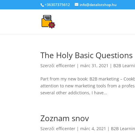
+36307375612
info@datalistshop.hu
The Holy Basic Questions
Szerző:
efficenter
|
márc 31, 2021
|
B2B Learn
Part from my new book: B2B marketing – Cookb
attention to new marketing tools from a profess
several other addictions, I have...
Zoznam snov
Szerző:
efficenter
|
márc 4, 2021
|
B2B Learni