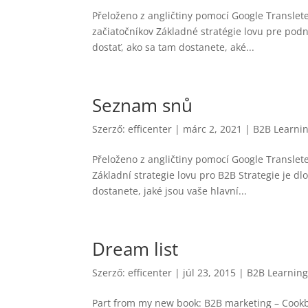
Přeloženo z angličtiny pomocí Google Translet
začiatočníkov Základné stratégie lovu pre podn
dostať, ako sa tam dostanete, aké...
Seznam snů
Szerző:
efficenter
|
márc 2, 2021
|
B2B Learni
Přeloženo z angličtiny pomocí Google Translet
Základní strategie lovu pro B2B Strategie je dl
dostanete, jaké jsou vaše hlavní...
Dream list
Szerző:
efficenter
|
júl 23, 2015
|
B2B Learning
Part from my new book: B2B marketing – Cookboo