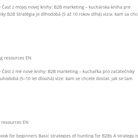
e Časť z mojej novej knihy: B2B marketing – kuchárska kniha pre
iky B2B Stratégia je dlhodobá (5 až 10 rokov dlhá) vízia: kam sa chc
ng resources EN
e Část z mé nové knihy: B2B marketing – kuchařka pro začátečníky
ouhodobá (5–10 let dlouhá) vize: kam se chcete dostat, jak se tam
 resources EN
k for beginners Basic strategies of hunting for B2Bs A strategy i