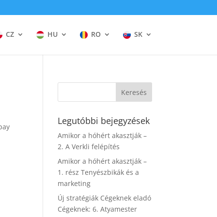
CZ
HU
RO
SK
Legutóbbi bejegyzések
pay
Amikor a hóhért akasztják –
2. A Verkli felépítés
Amikor a hóhért akasztják –
1. rész Tenyészbikák és a
marketing
Új stratégiák Cégeknek eladó
Cégeknek: 6. Atyamester